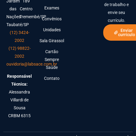
Jardim
189
de trabalho e
Exames
das
Centro
envie seu
Nações
Tremembé/SP
Convênios
currículo.
Taubaté/SP
Unidades
Enviar
(12) 3424-
currículo
2002
Sala Girassol
(12) 98822-
Cartão
2002
Sempre
ouvidoria@labsace.com.br
Saúde
Responsável
Contato
Técnica:
Alessandra
Villardi de
Sousa
CRBM 6315