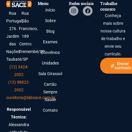
Menu
Redes sociais
Trabalhe
conosco
Início
Rua
Rua
Conheça
Sobre
Portugal,
São
mais sobre
276
Francisco,
nossa cultura
Blog
Jardim
189
de trabalho e
Exames
das
Centro
envie seu
Nações
Tremembé/SP
Convênios
currículo.
Taubaté/SP
Unidades
Enviar
(12) 3424-
currículo
Sala Girassol
2002
(12) 98822-
Cartão
2002
Sempre
ouvidoria@labsace.com.br
Saúde
Responsável
Contato
Técnica:
Alessandra