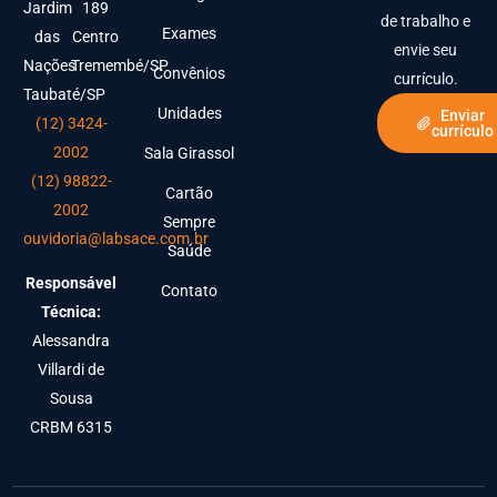
Jardim
189
de trabalho e
Exames
das
Centro
envie seu
Nações
Tremembé/SP
Convênios
currículo.
Taubaté/SP
Unidades
Enviar
(12) 3424-
currículo
2002
Sala Girassol
(12) 98822-
Cartão
2002
Sempre
ouvidoria@labsace.com.br
Saúde
Responsável
Contato
Técnica:
Alessandra
Villardi de
Sousa
CRBM 6315