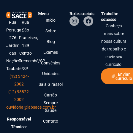
Menu
Redes sociais
Trabalhe
conosco
Início
Rua
Rua
Conheça
Portugal,
São
Sobre
mais sobre
276
Francisco,
nossa cultura
Blog
Jardim
189
de trabalho e
Exames
das
Centro
envie seu
Nações
Tremembé/SP
Convênios
currículo.
Taubaté/SP
Unidades
Enviar
(12) 3424-
currículo
2002
Sala Girassol
(12) 98822-
Cartão
2002
Sempre
ouvidoria@labsace.com.br
Saúde
Responsável
Contato
Técnica: