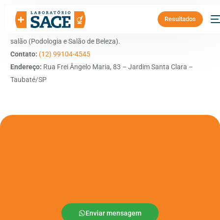
Resultados
Benefício:
5% de desconto em procedimentos realizados no
salão (Podologia e Salão de Beleza).
Contato:
(12) 99104-4545
Endereço:
Rua Frei Ângelo Maria, 83 – Jardim Santa Clara –
Taubaté/SP
Enviar mensagem