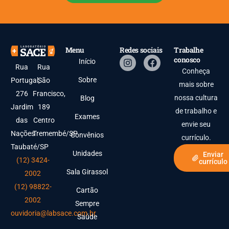
Menu
Redes sociais
Trabalhe
conosco
Início
Rua
Rua
Conheça
Sobre
Portugal,
São
mais sobre
276
Francisco,
nossa cultura
Blog
Jardim
189
de trabalho e
Exames
das
Centro
envie seu
Nações
Tremembé/SP
Convênios
currículo.
Taubaté/SP
Unidades
Enviar
(12) 3424-
currículo
Sala Girassol
2002
(12) 98822-
Cartão
2002
Sempre
ouvidoria@labsace.com.br
Saúde