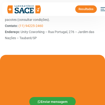
Resultados
Benefício:
40% de desconto em sessões e outros benefícios em
pacotes (consultar condições).
Contato:
(11) 94225-2460
Endereço:
Unity Coworking – Rua Portugal, 276 – Jardim das
Nações – Taubaté/SP
Enviar mensagem