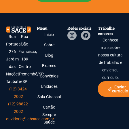
Menu
Redes sociais
Trabalhe
conosco
Início
Rua
Rua
Conheça
Portugal,
São
Sobre
mais sobre
276
Francisco,
nossa cultura
Blog
Jardim
189
de trabalho e
Exames
das
Centro
envie seu
Nações
Tremembé/SP
Convênios
currículo.
Taubaté/SP
Unidades
Enviar
(12) 3424-
currículo
2002
Sala Girassol
(12) 98822-
Cartão
2002
Sempre
ouvidoria@labsace.com.br
Saúde