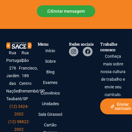
Enviar mensagem
Menu
Redes sociais
Trabalhe
conosco
Início
Rua
Rua
Conheça
Portugal,
São
Sobre
mais sobre
276
Francisco,
nossa cultura
Blog
Jardim
189
de trabalho e
Exames
das
Centro
envie seu
Nações
Tremembé/SP
Convênios
currículo.
Taubaté/SP
Unidades
Enviar
(12) 3424-
currículo
2002
Sala Girassol
(12) 98822-
Cartão
2002