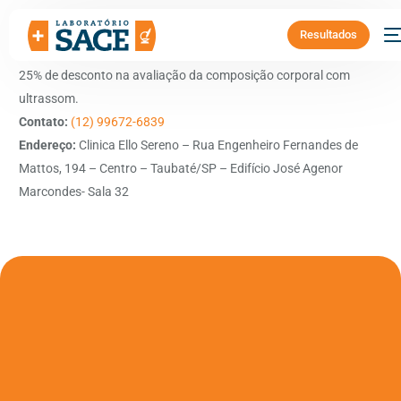
Resultados
Benefício:
28% de desconto em consultas presenciais e online +
25% de desconto na avaliação da composição corporal com
ultrassom.
Contato:
(12) 99672-6839
Endereço:
Clinica Ello Sereno – Rua Engenheiro Fernandes de
Mattos, 194 – Centro – Taubaté/SP – Edifício José Agenor
Marcondes- Sala 32