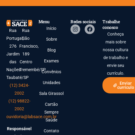
Menu
Redes sociais
Trabalhe
conosco
Início
Rua
Rua
Conheça
Portugal,
São
Sobre
mais sobre
276
Francisco,
nossa cultura
Blog
Jardim
189
de trabalho e
Exames
das
Centro
envie seu
Nações
Tremembé/SP
Convênios
currículo.
Taubaté/SP
Unidades
Enviar
(12) 3424-
currículo
2002
Sala Girassol
(12) 98822-
Cartão
2002
Sempre
ouvidoria@labsace.com.br
Saúde
Responsável
Contato